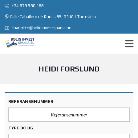
+34 679 580 166
Calle Caballero de Rodas 65, 03181 Torrevieja
charlotte@boliginvestspania.no
HEIDI FORSLUND
REFERANSENUMMER
TYPE BOLIG