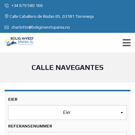
+34 679 580 166
Calle Caballero de Rodas 65, 03181 Torrevieja
charlotte@boliginvestspania.no
CALLE NAVEGANTES
EIER
Eier
REFERANSENUMMER