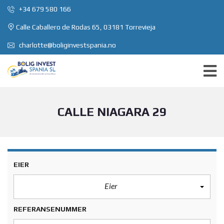
+34 679 580 166
Calle Caballero de Rodas 65, 03181 Torrevieja
charlotte@boliginvestspania.no
CALLE NIAGARA 29
EIER
Eier
REFERANSENUMMER