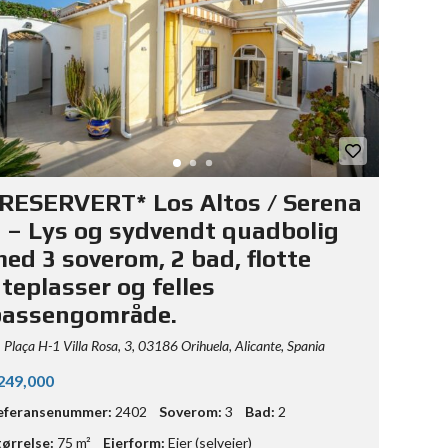
RESERVERT* Los Altos / Serena
 – Lys og sydvendt quadbolig
ed 3 soverom, 2 bad, flotte
teplasser og felles
bassengområde.
Plaça H-1 Villa Rosa, 3, 03186 Orihuela, Alicante, Spania
249,000
eferansenummer:
2402
Soverom:
3
Bad:
2
tørrelse:
75 m²
Eierform:
Eier (selveier)