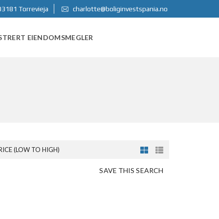
03181 Torrevieja
charlotte@boliginvestspania.no
STRERT EIENDOMSMEGLER
RICE (LOW TO HIGH)
SAVE THIS SEARCH