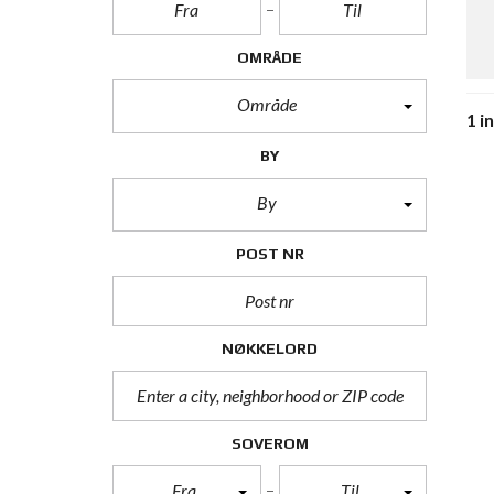
OMRÅDE
Område
1 i
BY
By
POST NR
NØKKELORD
SOVEROM
Fra
Til