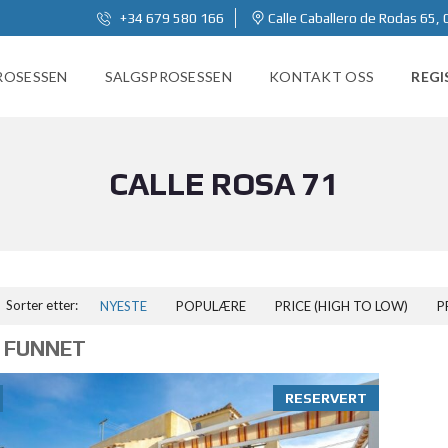
+34 679 580 166
Calle Caballero de Rodas 65, 
ROSESSEN
SALGSPROSESSEN
KONTAKT OSS
REGI
CALLE ROSA 71
Sorter etter:
NYESTE
POPULÆRE
PRICE (HIGH TO LOW)
P
 FUNNET
RESERVERT