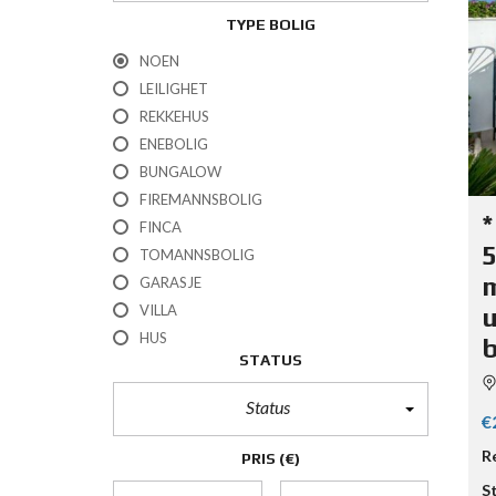
TYPE BOLIG
NOEN
LEILIGHET
REKKEHUS
ENEBOLIG
BUNGALOW
FIREMANNSBOLIG
*
FINCA
5
TOMANNSBOLIG
m
GARASJE
VILLA
u
HUS
STATUS
Status
€
R
PRIS
(€)
S