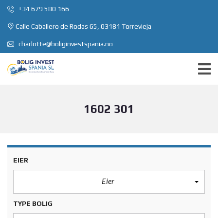
+34 679 580 166
Calle Caballero de Rodas 65, 03181 Torrevieja
charlotte@boliginvestspania.no
1602 301
EIER
Eier
TYPE BOLIG