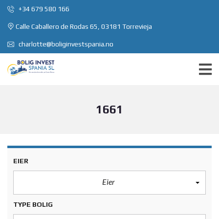
+34 679 580 166
Calle Caballero de Rodas 65, 03181 Torrevieja
charlotte@boliginvestspania.no
1661
EIER
Eier
TYPE BOLIG