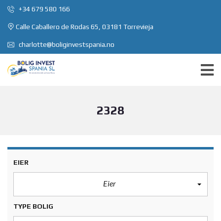
+34 679 580 166
Calle Caballero de Rodas 65, 03181 Torrevieja
charlotte@boliginvestspania.no
2328
EIER
Eier
TYPE BOLIG