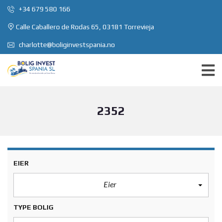
+34 679 580 166
Calle Caballero de Rodas 65, 03181 Torrevieja
charlotte@boliginvestspania.no
2352
EIER
Eier
TYPE BOLIG