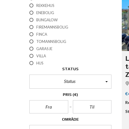
REKKEHUS
ENEBOLIG
BUNGALOW
FIREMANNSBOLIG
FINCA
TOMANNSBOLIG
GARASJE
VILLA
L
HUS
t
STATUS
Z
Status
€
PRIS
(€)
R
S
OMRÅDE