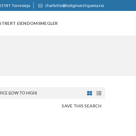
03181 Torrevieja
charlotte@boliginvestspania.no
STRERT EIENDOMSMEGLER
RICE (LOW TO HIGH)
SAVE THIS SEARCH