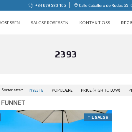
+34 679 580 166
Calle Caballero de Rodas 65, 
ROSESSEN
SALGSPROSESSEN
KONTAKT OSS
REGI
2393
Sorter etter:
NYESTE
POPULÆRE
PRICE (HIGH TO LOW)
P
 FUNNET
TIL SALGS