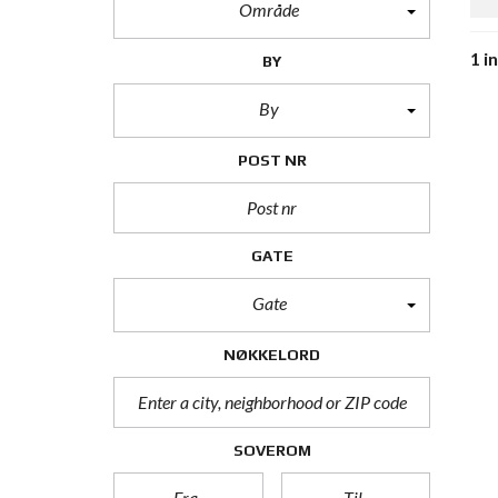
Område
1 i
BY
By
POST NR
GATE
Gate
NØKKELORD
SOVEROM
Fra
Til