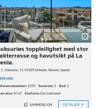
uksuriøs toppleilighet med stor
akterrasse og havutsikt på La
enia.
C. Unamuno, 11, 03189 Orihuela, Alicante, Spania
449,000
eferansenummer:
2393
Soverom:
2
Bad:
2
tørrelse:
87 m²
Eierform:
Eier (selveier)
SAMMENLIGN
DETALJER