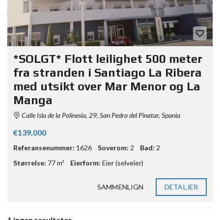
*SOLGT* Flott leilighet 500 meter
fra stranden i Santiago La Ribera
med utsikt over Mar Menor og La
Manga
Calle Isla de la Polinesia, 29, San Pedro del Pinatar, Spania
€139,000
Referansenummer:
1626
Soverom:
2
Bad:
2
Størrelse:
77 m²
Eierform:
Eier (selveier)
SAMMENLIGN
DETALJER
1 ingen resultater