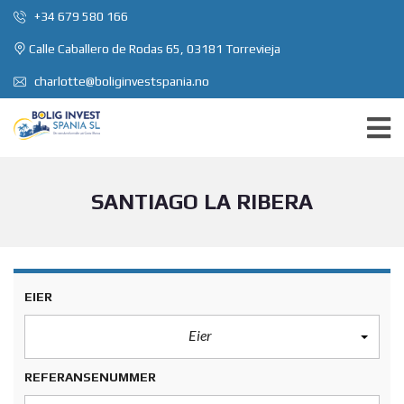
+34 679 580 166
Calle Caballero de Rodas 65, 03181 Torrevieja
charlotte@boliginvestspania.no
SANTIAGO LA RIBERA
EIER
Eier
REFERANSENUMMER