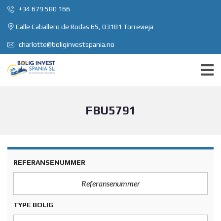
+34 679 580 166
Calle Caballero de Rodas 65, 03181 Torrevieja
charlotte@boliginvestspania.no
FBU5791
REFERANSENUMMER
TYPE BOLIG