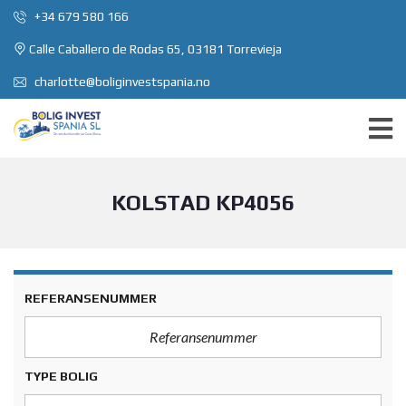
+34 679 580 166
Calle Caballero de Rodas 65, 03181 Torrevieja
charlotte@boliginvestspania.no
KOLSTAD KP4056
REFERANSENUMMER
TYPE BOLIG