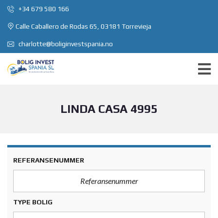
+34 679 580 166
Calle Caballero de Rodas 65, 03181 Torrevieja
charlotte@boliginvestspania.no
LINDA CASA 4995
REFERANSENUMMER
TYPE BOLIG