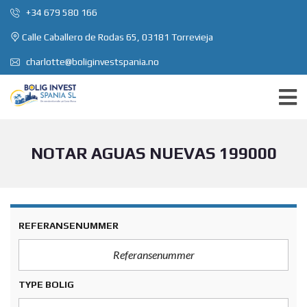
+34 679 580 166
Calle Caballero de Rodas 65, 03181 Torrevieja
charlotte@boliginvestspania.no
NOTAR AGUAS NUEVAS 199000
REFERANSENUMMER
TYPE BOLIG