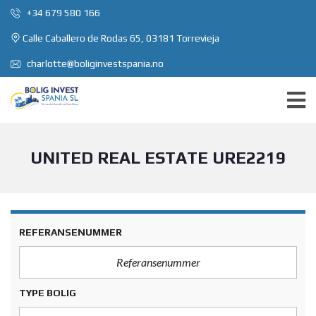
+34 679 580 166
Calle Caballero de Rodas 65, 03181 Torrevieja
charlotte@boliginvestspania.no
UNITED REAL ESTATE URE2219
REFERANSENUMMER
TYPE BOLIG