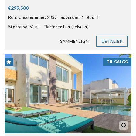
€299,500
Referansenummer:
2357
Soverom:
2
Bad:
1
Størrelse:
51 m²
Eierform:
Eier (selveier)
SAMMENLIGN
DETALJER
TIL SALGS