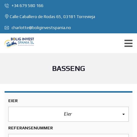
+34 679 580 166
Calle Caballero de Rodas 65, 03181 Torrevieja
charlotte@boliginvestspania.no
BASSENG
EIER
Eier
REFERANSENUMMER