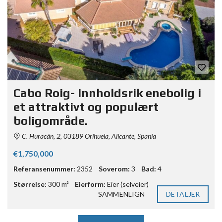
Cabo Roig- Innholdsrik enebolig i
et attraktivt og populært
boligområde.
C. Huracán, 2, 03189 Orihuela, Alicante, Spania
€1,750,000
Referansenummer:
2352
Soverom:
3
Bad:
4
Størrelse:
300 m²
Eierform:
Eier (selveier)
SAMMENLIGN
DETALJER