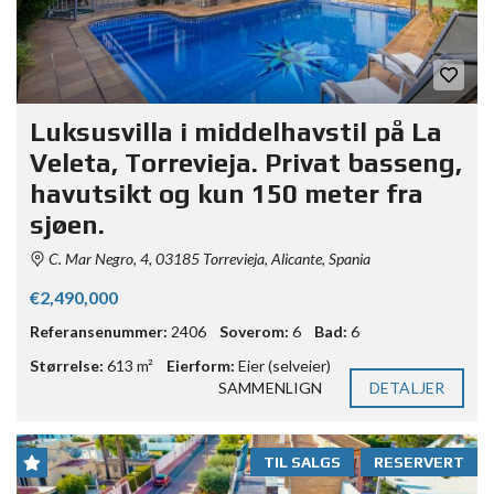
Luksusvilla i middelhavstil på La
Veleta, Torrevieja. Privat basseng,
havutsikt og kun 150 meter fra
sjøen.
C. Mar Negro, 4, 03185 Torrevieja, Alicante, Spania
€2,490,000
Referansenummer:
2406
Soverom:
6
Bad:
6
Størrelse:
613 m²
Eierform:
Eier (selveier)
SAMMENLIGN
DETALJER
TIL SALGS
RESERVERT