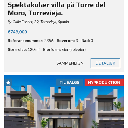
Spektakulær villa på Torre del
Moro, Torrevieja.
Calle Fischer, 29, Torrevieja, Spania
€749,000
Referansenummer:
2356
Soverom:
3
Bad:
3
Størrelse:
120 m²
Eierform:
Eier (selveier)
SAMMENLIGN
DETALJER
TIL SALGS
NYPRODUKTION