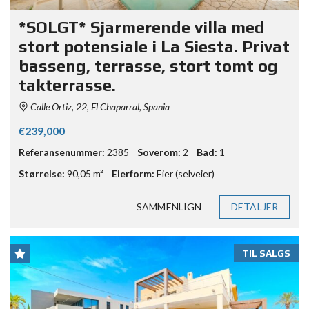
*SOLGT* Sjarmerende villa med
stort potensiale i La Siesta. Privat
basseng, terrasse, stort tomt og
takterrasse.
Calle Ortiz, 22, El Chaparral, Spania
€239,000
Referansenummer:
2385
Soverom:
2
Bad:
1
Størrelse:
90,05 m²
Eierform:
Eier (selveier)
SAMMENLIGN
DETALJER
TIL SALGS