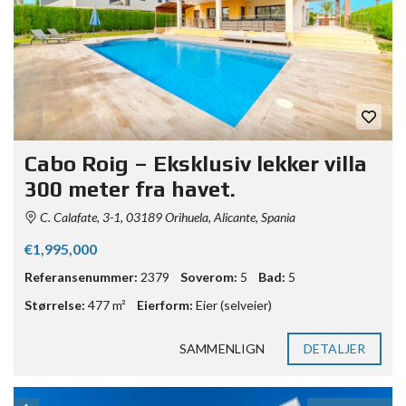
Cabo Roig – Eksklusiv lekker villa
300 meter fra havet.
C. Calafate, 3-1, 03189 Orihuela, Alicante, Spania
€1,995,000
Referansenummer:
2379
Soverom:
5
Bad:
5
Størrelse:
477 m²
Eierform:
Eier (selveier)
SAMMENLIGN
DETALJER