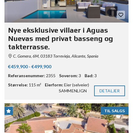
Nye eksklusive villaer i Aguas
Nuevas med privat basseng og
takterrasse.
C. Gomera, 6M, 03183 Torrevieja, Alicante, Spania
€459,900 - €499,900
Referansenummer:
2355
Soverom:
3
Bad:
3
Størrelse:
115 m²
Eierform:
Eier (selveier)
SAMMENLIGN
DETALJER
TIL SALGS