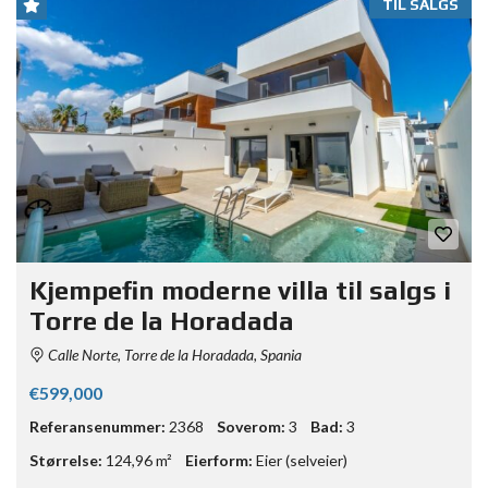
TIL SALGS
Kjempefin moderne villa til salgs i
Torre de la Horadada
Calle Norte, Torre de la Horadada, Spania
€599,000
Referansenummer:
2368
Soverom:
3
Bad:
3
Størrelse:
124,96 m²
Eierform:
Eier (selveier)