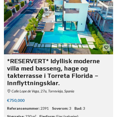
*RESERVERT* Idyllisk moderne
villa med basseng, hage og
takterrasse i Torreta Florida –
Innflyttningsklar.
Calle Lope de Vega, 27a, Torrevieja, Spania
€750,000
Referansenummer:
2391
Soverom:
3
Bad:
3
Størrelse:
230 m²
Eierform:
Eier (selveier)