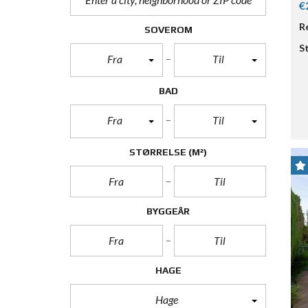
€
R
SOVEROM
S
Fra
Til
BAD
Fra
Til
STØRRELSE
(M²)
BYGGEÅR
HAGE
Hage