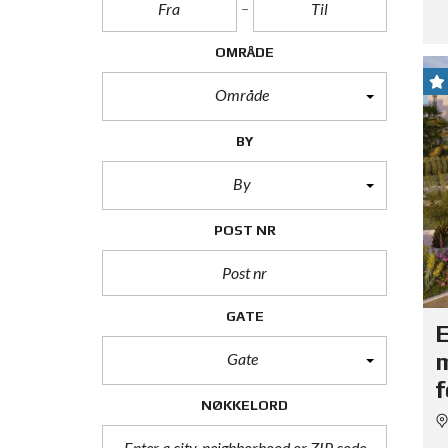
OMRÅDE
Område
BY
By
POST NR
GATE
E
m
Gate
f
NØKKELORD