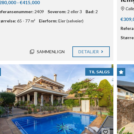
280,000 - €415,000
Calle
eferansenummer:
2409
Soverom:
2 eller 3
Bad:
2
€309,
tørrelse:
65 - 77 m²
Eierform:
Eier (selveier)
Refer
Større
SAMMENLIGN
DETALJER
TIL SALGS