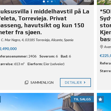
uksusvilla i middelhavstil på La
*SO
eleta, Torrevieja. Privat
Syd
asseng, havutsikt og kun 150
sto
eter fra sjøen.
Kje
bas
C. Mar Negro, 4, 03185 Torrevieja, Alicante, Spania
Aveni
2,490,000
€225,
eferansenummer:
2406
Soverom:
6
Bad:
6
Refer
tørrelse:
613 m²
Eierform:
Eier (selveier)
Større
SAMMENLIGN
DETALJER
TIL SALGS