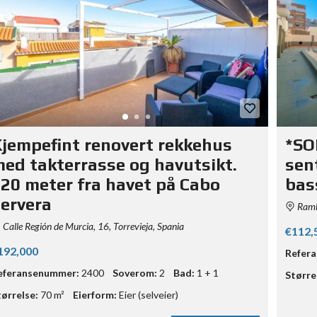
jempefint renovert rekkehus
*SO
ed takterrasse og havutsikt.
sent
20 meter fra havet på Cabo
bas
ervera
Rambl
Calle Región de Murcia, 16, Torrevieja, Spania
€112,
192,000
Refer
eferansenummer:
2400
Soverom:
2
Bad:
1 + 1
Større
tørrelse:
70 m²
Eierform:
Eier (selveier)