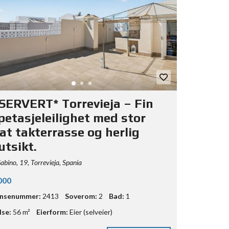
SERVERT* Torrevieja – Fin
petasjeleilighet med stor
at takterrasse og herlig
utsikt.
Gabino, 19, Torrevieja, Spania
000
ansenummer:
2413
Soverom:
2
Bad:
1
lse:
56 m²
Eierform:
Eier (selveier)