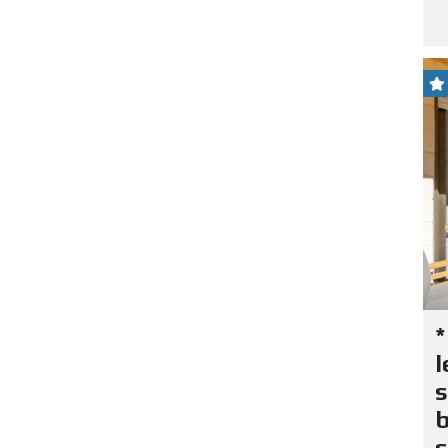
l
s
b
s