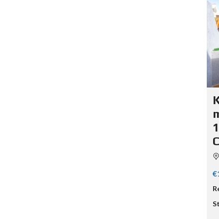
K
m
1
C
€
R
S