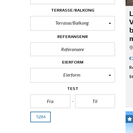
TERRASSE/BALKONG
L
V
Terrasse/Balkong
b
REFERANSENR
m
€
EIERFORM
R
Eierform
S
TEST
TØM