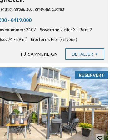
 Maria Parodi, 10, Torrevieja, Spania
000 - €419,000
ansenummer:
2407
Soverom:
2 eller 3
Bad:
2
lse:
74 - 89 m²
Eierform:
Eier (selveier)
SAMMENLIGN
DETALJER
RESERVERT