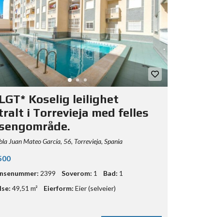
LGT* Koselig leilighet
ralt i Torrevieja med felles
sengområde.
a Juan Mateo García, 56, Torrevieja, Spania
500
ansenummer:
2399
Soverom:
1
Bad:
1
lse:
49,51 m²
Eierform:
Eier (selveier)