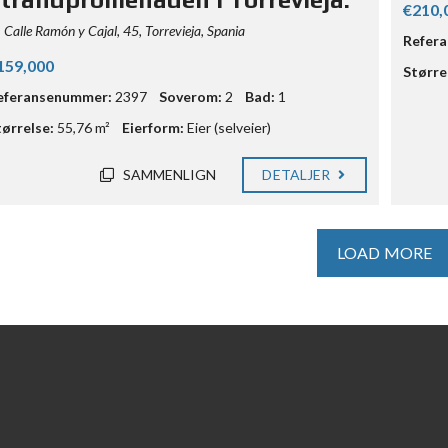
€210,
Calle Ramón y Cajal, 45, Torrevieja, Spania
Refer
159,000
Større
eferansenummer:
2397
Soverom:
2
Bad:
1
tørrelse:
55,76 m²
Eierform:
Eier (selveier)
SAMMENLIGN
DETALJER
LOAD MORE