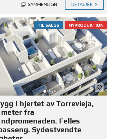
SAMMENLIGN
DETALJER
TIL SALGS
NYPRODUKTION
gg i hjertet av Torrevieja,
 meter fra
andpromenaden. Felles
basseng. Sydøstvendte
igheter.