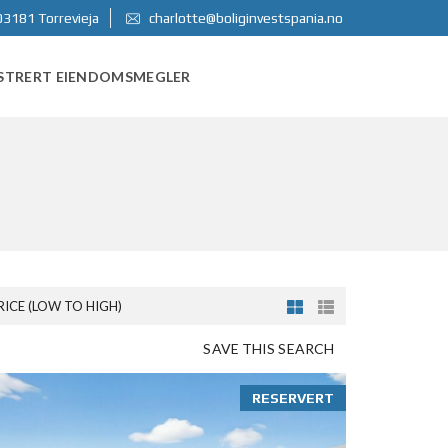
03181 Torrevieja
charlotte@boliginvestspania.no
STRERT EIENDOMSMEGLER
RICE (LOW TO HIGH)
SAVE THIS SEARCH
RESERVERT