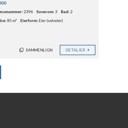
000
ansenummer:
2396
Soverom:
3
Bad:
2
lse:
85 m²
Eierform:
Eier (selveier)
SAMMENLIGN
DETALJER