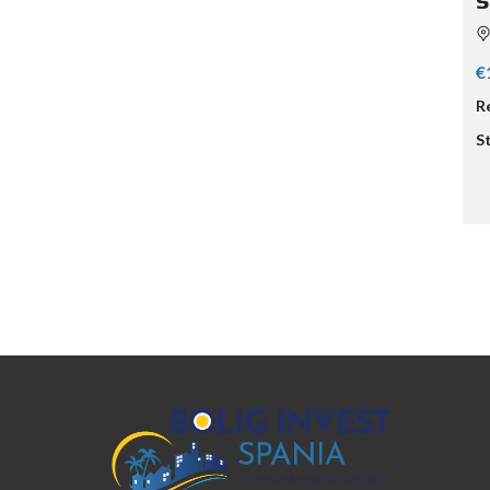
€
R
S