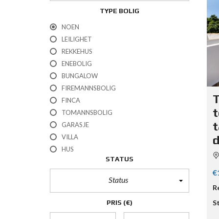
TYPE BOLIG
NOEN
LEILIGHET
REKKEHUS
ENEBOLIG
BUNGALOW
FIREMANNSBOLIG
T
FINCA
t
TOMANNSBOLIG
t
GARASJE
VILLA
d
HUS
STATUS
€
Status
R
PRIS
(€)
S