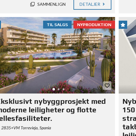
SAMMENLIGN
DETALJER
TIL SALGS
NYPRODUKTION
ksklusivt nybyggprosjekt med
Nyby
oderne leiligheter og flotte
150
ellesfasiliteter.
str
tak
2835+VM Torrevieja, Spania
leil