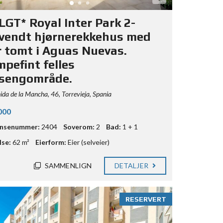
LGT* Royal Inter Park 2-
vendt hjørnerekkehus med
r tomt i Aguas Nuevas.
mpefint felles
sengområde.
da de la Mancha, 46, Torrevieja, Spania
000
ansenummer:
2404
Soverom:
2
Bad:
1 + 1
lse:
62 m²
Eierform:
Eier (selveier)
SAMMENLIGN
DETALJER
RESERVERT