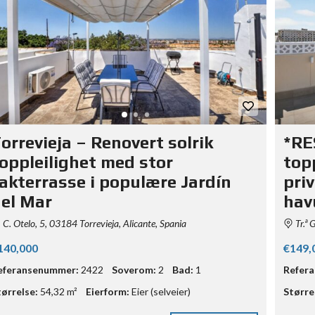
orrevieja – Renovert solrik
*RE
oppleilighet med stor
top
akterrasse i populære Jardín
priv
el Mar
hav
C. Otelo, 5, 03184 Torrevieja, Alicante, Spania
Tr.ª 
140,000
€149,
eferansenummer:
2422
Soverom:
2
Bad:
1
Refer
tørrelse:
54,32 m²
Eierform:
Eier (selveier)
Større