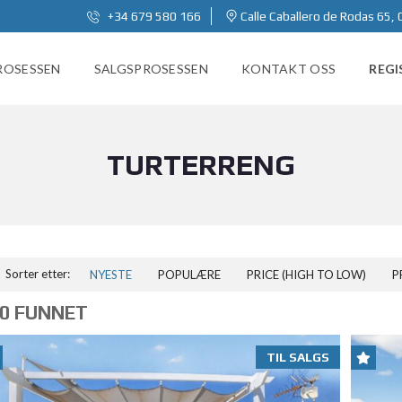
+34 679 580 166
Calle Caballero de Rodas 65, 
ROSESSEN
SALGSPROSESSEN
KONTAKT OSS
REGI
TURTERRENG
Sorter etter:
NYESTE
POPULÆRE
PRICE (HIGH TO LOW)
P
0 FUNNET
TIL SALGS