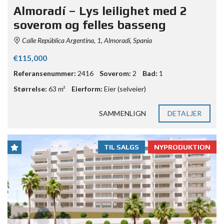
Almoradí – Lys leilighet med 2
soverom og felles basseng
Calle República Argentina, 1, Almoradí, Spania
€115,000
Referansenummer:
2416
Soverom:
2
Bad:
1
Størrelse:
63 m²
Eierform:
Eier (selveier)
SAMMENLIGN
DETALJER
TIL SALGS
NYPRODUKTION