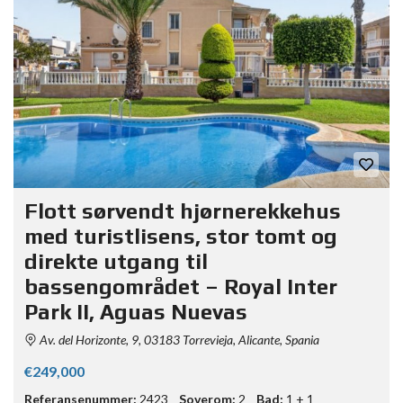
Flott sørvendt hjørnerekkehus
med turistlisens, stor tomt og
direkte utgang til
bassengområdet – Royal Inter
Park II, Aguas Nuevas
Av. del Horizonte, 9, 03183 Torrevieja, Alicante, Spania
€249,000
Referansenummer:
2423
Soverom:
2
Bad:
1 + 1