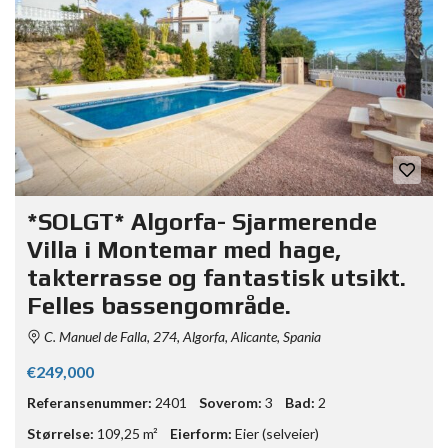
*SOLGT* Algorfa- Sjarmerende
Villa i Montemar med hage,
takterrasse og fantastisk utsikt.
Felles bassengområde.
C. Manuel de Falla, 274, Algorfa, Alicante, Spania
€249,000
Referansenummer:
2401
Soverom:
3
Bad:
2
Størrelse:
109,25 m²
Eierform:
Eier (selveier)