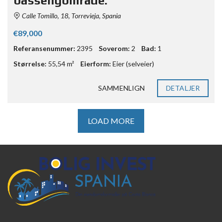
bassengområde.
Calle Tomillo, 18, Torrevieja, Spania
€89,000
Referansenummer:
2395
Soverom:
2
Bad:
1
Størrelse:
55,54 m²
Eierform:
Eier (selveier)
SAMMENLIGN
DETALJER
LOAD MORE