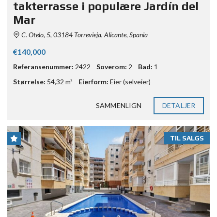
takterrasse i populære Jardín del
Mar
C. Otelo, 5, 03184 Torrevieja, Alicante, Spania
€140,000
Referansenummer:
2422
Soverom:
2
Bad:
1
Størrelse:
54,32 m²
Eierform:
Eier (selveier)
SAMMENLIGN
DETALJER
TIL SALGS