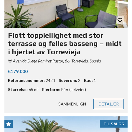
Flott toppleilighet med stor
terrasse og felles basseng – midt
i hjertet av Torrevieja
Avenida Diego Ramírez Pastor, 86, Torrevieja, Spania
€179,000
Referansenummer:
2424
Soverom:
2
Bad:
1
Størrelse:
65 m²
Eierform:
Eier (selveier)
SAMMENLIGN
DETALJER
TIL SALGS