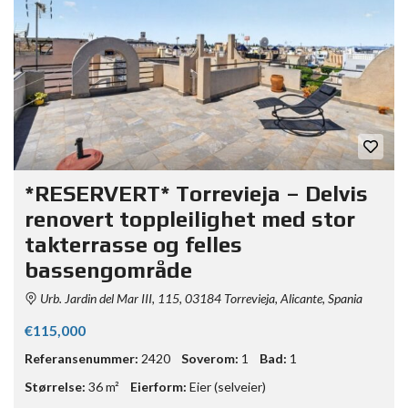
*RESERVERT* Torrevieja – Delvis
renovert toppleilighet med stor
takterrasse og felles
bassengområde
Urb. Jardin del Mar III, 115, 03184 Torrevieja, Alicante, Spania
€115,000
Referansenummer:
2420
Soverom:
1
Bad:
1
Størrelse:
36 m²
Eierform:
Eier (selveier)