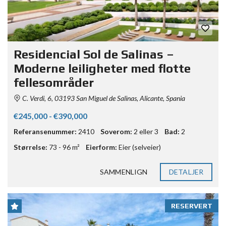
Residencial Sol de Salinas –
Moderne leiligheter med flotte
fellesområder
C. Verdi, 6, 03193 San Miguel de Salinas, Alicante, Spania
€245,000 - €390,000
Referansenummer:
2410
Soverom:
2 eller 3
Bad:
2
Størrelse:
73 - 96 m²
Eierform:
Eier (selveier)
SAMMENLIGN
DETALJER
RESERVERT