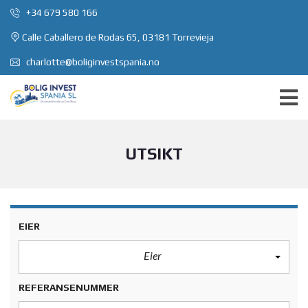
+34 679 580 166
Calle Caballero de Rodas 65, 03181 Torrevieja
charlotte@boliginvestspania.no
UTSIKT
EIER
Eier
REFERANSENUMMER