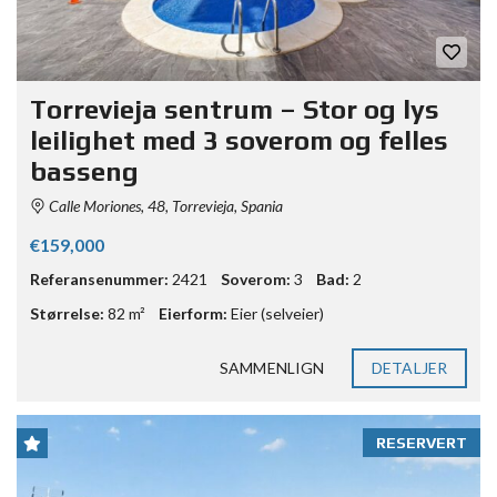
Torrevieja sentrum – Stor og lys
leilighet med 3 soverom og felles
basseng
Calle Moriones, 48, Torrevieja, Spania
€159,000
Referansenummer:
2421
Soverom:
3
Bad:
2
Størrelse:
82 m²
Eierform:
Eier (selveier)
SAMMENLIGN
DETALJER
RESERVERT