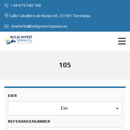
+34 679 580 166
Calle Caballero de Rodas 65, 03181 Torrevieja
charlotte@boliginvestspania.no
105
EIER
Eier
REFERANSENUMMER