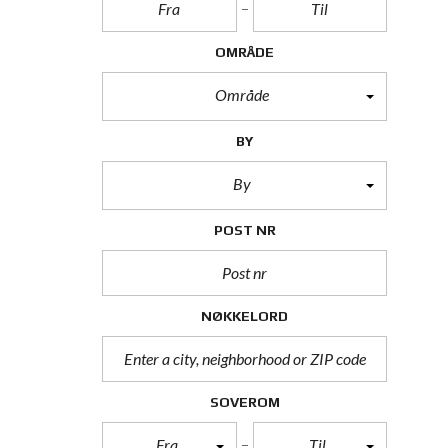
OMRÅDE
Område
BY
By
POST NR
NØKKELORD
SOVEROM
Fra
Til