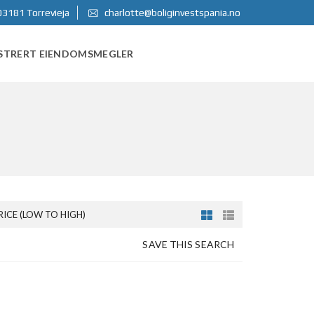
03181 Torrevieja
charlotte@boliginvestspania.no
STRERT EIENDOMSMEGLER
RICE (LOW TO HIGH)
SAVE THIS SEARCH