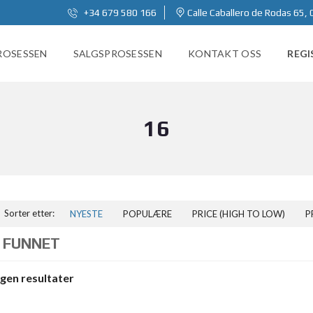
+34 679 580 166
Calle Caballero de Rodas 65, 
ROSESSEN
SALGSPROSESSEN
KONTAKT OSS
REGI
16
Sorter etter:
NYESTE
POPULÆRE
PRICE (HIGH TO LOW)
P
 FUNNET
ngen resultater