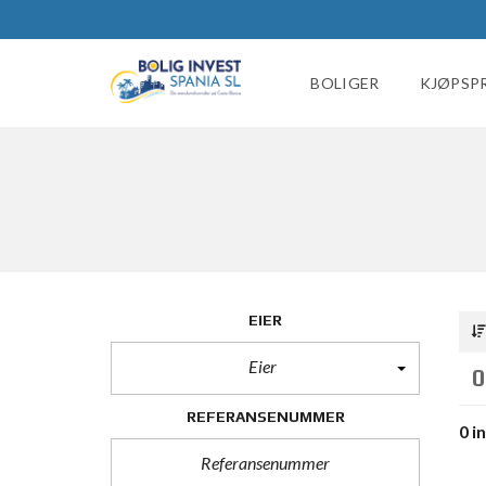
BOLIGER
KJØPSP
EIER
Eier
0
REFERANSENUMMER
0 i