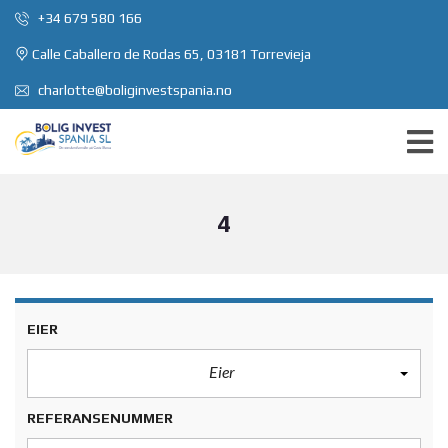
+34 679 580 166
Calle Caballero de Rodas 65, 03181 Torrevieja
charlotte@boliginvestspania.no
4
EIER
Eier
REFERANSENUMMER