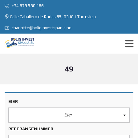
+34 679 580 166
Calle Caballero de Rodas 65, 03181 Torrevieja
charlotte@boliginvestspania.no
49
EIER
Eier
REFERANSENUMMER