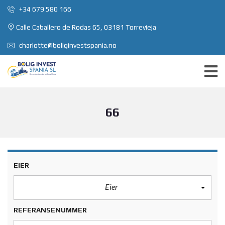
+34 679 580 166
Calle Caballero de Rodas 65, 03181 Torrevieja
charlotte@boliginvestspania.no
66
EIER
Eier
REFERANSENUMMER