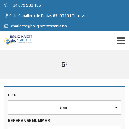
+34 679 580 166
Calle Caballero de Rodas 65, 03181 Torrevieja
charlotte@boliginvestspania.no
6º
EIER
Eier
REFERANSENUMMER