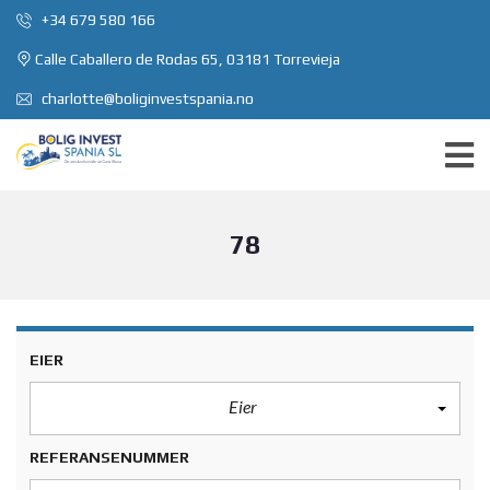
+34 679 580 166
Calle Caballero de Rodas 65, 03181 Torrevieja
charlotte@boliginvestspania.no
78
EIER
Eier
REFERANSENUMMER