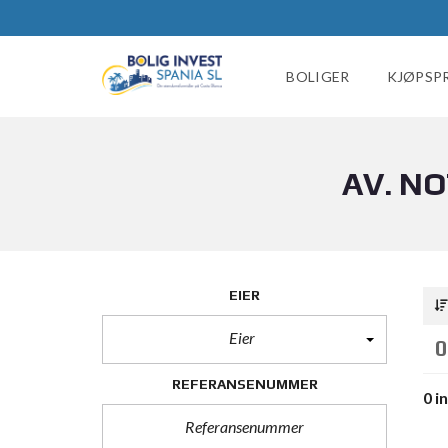
BOLIGER
KJØPSP
AV. N
EIER
Eier
0
REFERANSENUMMER
0 i