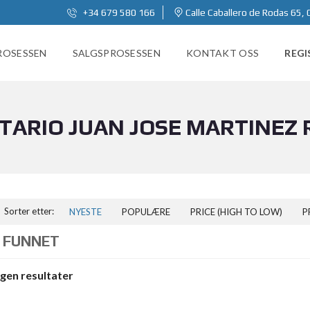
+34 679 580 166
Calle Caballero de Rodas 65, 
ROSESSEN
SALGSPROSESSEN
KONTAKT OSS
REGI
OTARIO JUAN JOSE MARTINEZ
Sorter etter:
NYESTE
POPULÆRE
PRICE (HIGH TO LOW)
P
 FUNNET
ngen resultater