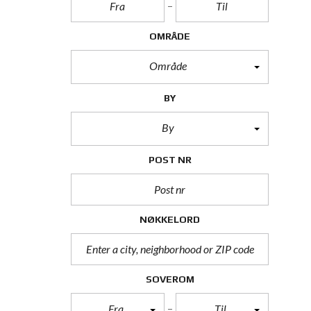
OMRÅDE
Område
BY
By
POST NR
NØKKELORD
SOVEROM
Fra
Til