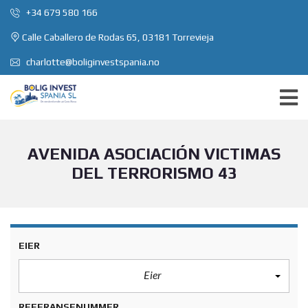
+34 679 580 166
Calle Caballero de Rodas 65, 03181 Torrevieja
charlotte@boliginvestspania.no
AVENIDA ASOCIACIÓN VICTIMAS
DEL TERRORISMO 43
EIER
Eier
REFERANSENUMMER