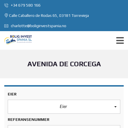
+34 679 580 166
Calle Caballero de Rodas 65, 03181 Torrevieja
charlotte@boliginvestspania.no
AVENIDA DE CORCEGA
EIER
Eier
REFERANSENUMMER