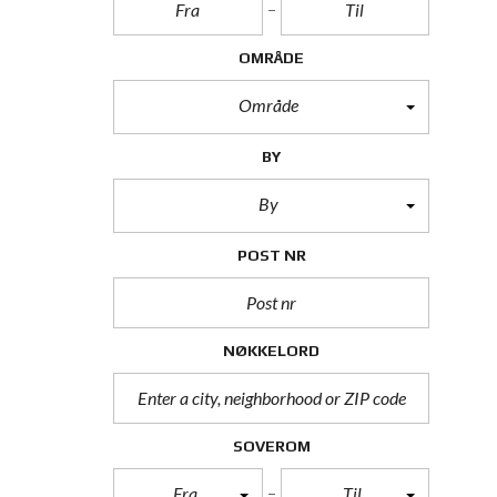
OMRÅDE
Område
BY
By
POST NR
NØKKELORD
SOVEROM
Fra
Til