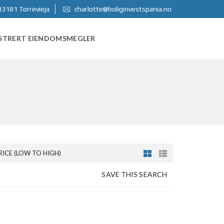
03181 Torrevieja
charlotte@boliginvestspania.no
STRERT EIENDOMSMEGLER
RICE (LOW TO HIGH)
SAVE THIS SEARCH