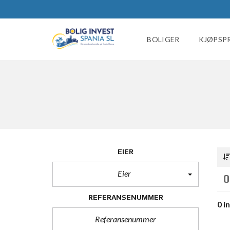
BOLIGER
KJØPSP
EIER
Eier
0
REFERANSENUMMER
0 i