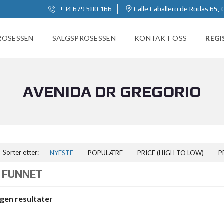
+34 679 580 166
Calle Caballero de Rodas 65, 
ROSESSEN
SALGSPROSESSEN
KONTAKT OSS
REGI
AVENIDA DR GREGORIO
Sorter etter:
NYESTE
POPULÆRE
PRICE (HIGH TO LOW)
P
 FUNNET
ngen resultater