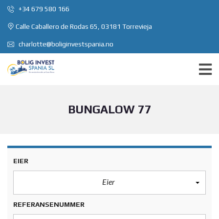
+34 679 580 166
Calle Caballero de Rodas 65, 03181 Torrevieja
charlotte@boliginvestspania.no
BUNGALOW 77
EIER
Eier
REFERANSENUMMER