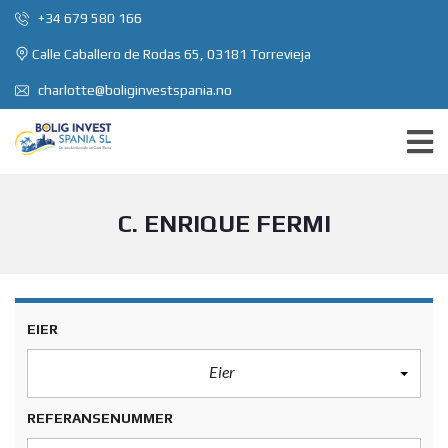
+34 679 580 166
Calle Caballero de Rodas 65, 03181 Torrevieja
charlotte@boliginvestspania.no
C. ENRIQUE FERMI
EIER
Eier
REFERANSENUMMER