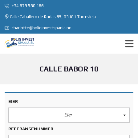
+34 679 580 166
Calle Caballero de Rodas 65, 03181 Torrevieja
charlotte@boliginvestspania.no
CALLE BABOR 10
EIER
Eier
REFERANSENUMMER