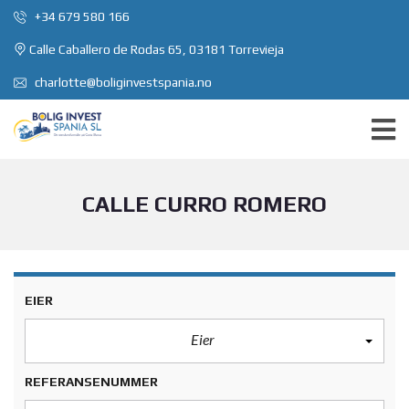
+34 679 580 166
Calle Caballero de Rodas 65, 03181 Torrevieja
charlotte@boliginvestspania.no
CALLE CURRO ROMERO
EIER
Eier
REFERANSENUMMER