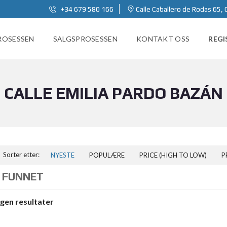
+34 679 580 166
Calle Caballero de Rodas 65, 
ROSESSEN
SALGSPROSESSEN
KONTAKT OSS
REGI
CALLE EMILIA PARDO BAZÁN
Sorter etter:
NYESTE
POPULÆRE
PRICE (HIGH TO LOW)
P
 FUNNET
ngen resultater