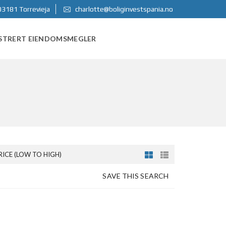
03181 Torrevieja
charlotte@boliginvestspania.no
STRERT EIENDOMSMEGLER
RICE (LOW TO HIGH)
SAVE THIS SEARCH