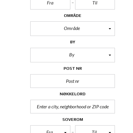
OMRÅDE
Område
BY
By
POST NR
NØKKELORD
SOVEROM
Fra
Til