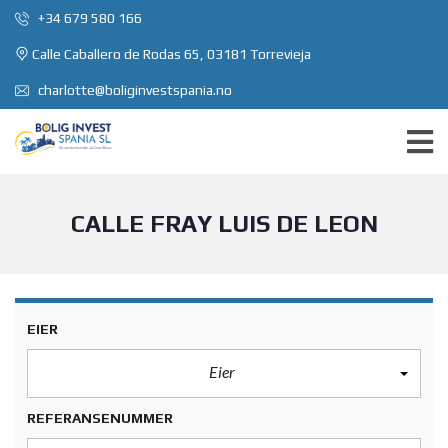
+34 679 580 166
Calle Caballero de Rodas 65, 03181 Torrevieja
charlotte@boliginvestspania.no
CALLE FRAY LUIS DE LEON
EIER
Eier
REFERANSENUMMER