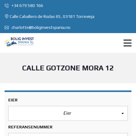
+34 679 580 166
Calle Caballero de Rodas 65, 03181 Torrevieja
charlotte@boliginvestspania.no
CALLE GOTZONE MORA 12
EIER
Eier
REFERANSENUMMER