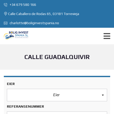
+34 679 580 166
Calle Caballero de Rodas 65, 03181 Torrevieja
charlotte@boliginvestspania.no
CALLE GUADALQUIVIR
EIER
Eier
REFERANSENUMMER