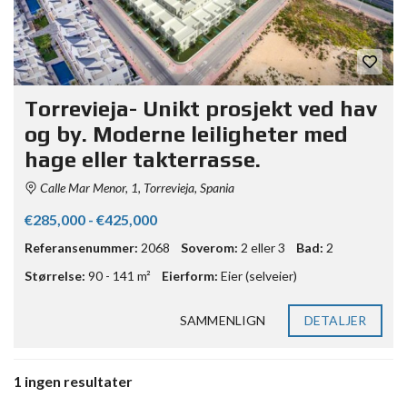
Torrevieja- Unikt prosjekt ved hav
og by. Moderne leiligheter med
hage eller takterrasse.
Calle Mar Menor, 1, Torrevieja, Spania
€285,000 - €425,000
Referansenummer:
2068
Soverom:
2 eller 3
Bad:
2
Størrelse:
90 - 141 m²
Eierform:
Eier (selveier)
SAMMENLIGN
DETALJER
1 ingen resultater