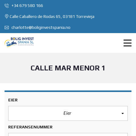
+34 679 580 166
Calle Caballero de Rodas 65, 03181 Torrevieja
charlotte@boliginvestspania.no
CALLE MAR MENOR 1
EIER
Eier
REFERANSENUMMER