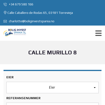
+34 679 580 166
Calle Caballero de Rodas 65, 03181 Torrevieja
charlotte@boliginvestspania.no
CALLE MURILLO 8
EIER
Eier
REFERANSENUMMER