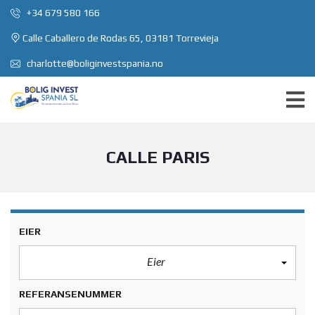
+34 679 580 166
Calle Caballero de Rodas 65, 03181 Torrevieja
charlotte@boliginvestspania.no
CALLE PARIS
EIER
Eier
REFERANSENUMMER