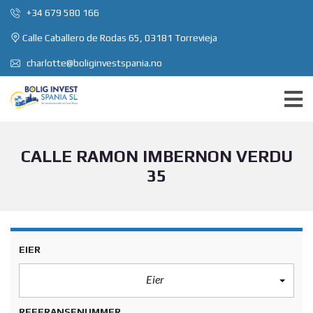
+34 679 580 166
Calle Caballero de Rodas 65, 03181 Torrevieja
charlotte@boliginvestspania.no
CALLE RAMON IMBERNON VERDU
35
EIER
Eier
REFERANSENUMMER