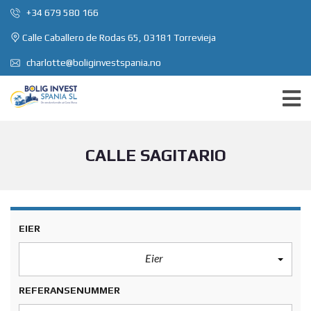
+34 679 580 166
Calle Caballero de Rodas 65, 03181 Torrevieja
charlotte@boliginvestspania.no
CALLE SAGITARIO
EIER
Eier
REFERANSENUMMER