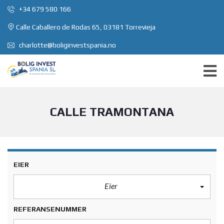
+34 679 580 166
Calle Caballero de Rodas 65, 03181 Torrevieja
charlotte@boliginvestspania.no
CALLE TRAMONTANA
EIER
Eier
REFERANSENUMMER