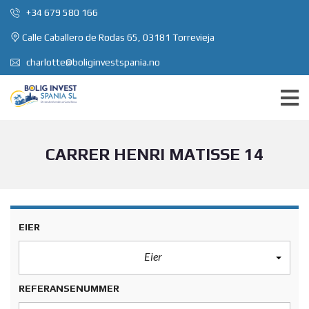
+34 679 580 166
Calle Caballero de Rodas 65, 03181 Torrevieja
charlotte@boliginvestspania.no
CARRER HENRI MATISSE 14
EIER
Eier
REFERANSENUMMER