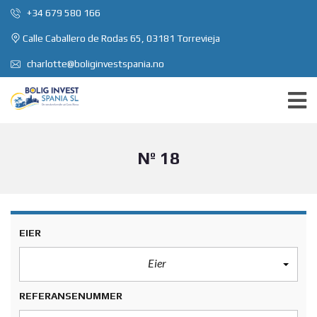
+34 679 580 166
Calle Caballero de Rodas 65, 03181 Torrevieja
charlotte@boliginvestspania.no
Nº 18
EIER
Eier
REFERANSENUMMER