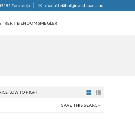
03181 Torrevieja
charlotte@boliginvestspania.no
STRERT EIENDOMSMEGLER
RICE (LOW TO HIGH)
SAVE THIS SEARCH