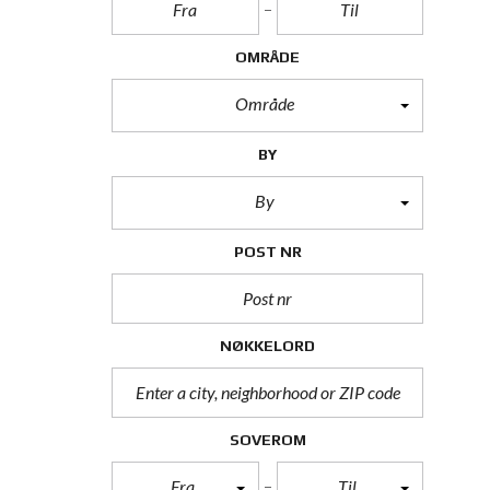
OMRÅDE
Område
BY
By
POST NR
NØKKELORD
SOVEROM
Fra
Til