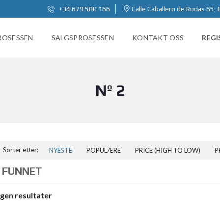
+34 679 580 166
Calle Caballero de Rodas 65, 
ROSESSEN
SALGSPROSESSEN
KONTAKT OSS
REGI
Nº 2
Sorter etter:
NYESTE
POPULÆRE
PRICE (HIGH TO LOW)
P
 FUNNET
ngen resultater