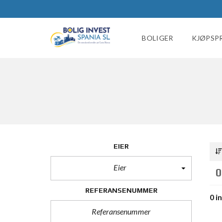
BOLIGER
KJØPSP
EIER
Eier
0
REFERANSENUMMER
0 i