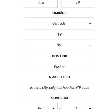
OMRÅDE
Område
BY
By
POST NR
NØKKELORD
SOVEROM
Fra
Til