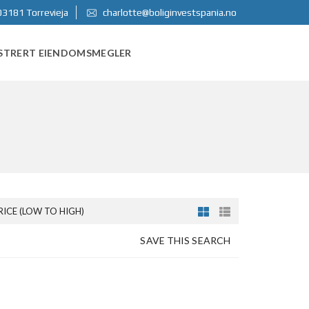
03181 Torrevieja
charlotte@boliginvestspania.no
STRERT EIENDOMSMEGLER
RICE (LOW TO HIGH)
SAVE THIS SEARCH