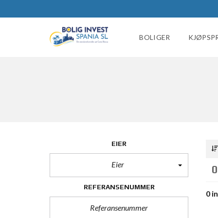
BOLIGER
KJØPSP
EIER
Eier
0
REFERANSENUMMER
0 i