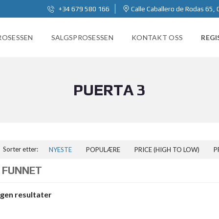
+34 679 580 166
Calle Caballero de Rodas 65, 
ROSESSEN
SALGSPROSESSEN
KONTAKT OSS
REGI
PUERTA 3
Sorter etter:
NYESTE
POPULÆRE
PRICE (HIGH TO LOW)
P
 FUNNET
ngen resultater