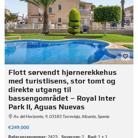
Flott sørvendt hjørnerekkehus
med turistlisens, stor tomt og
direkte utgang til
bassengområdet – Royal Inter
Park II, Aguas Nuevas
Av. del Horizonte, 9, 03183 Torrevieja, Alicante, Spania
€249,000
Referansenummer:
2423
Soverom:
2
Bad:
1 + 1