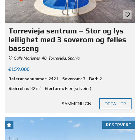
Torrevieja sentrum – Stor og lys
leilighet med 3 soverom og felles
basseng
Calle Moriones, 48, Torrevieja, Spania
€159,000
Referansenummer:
2421
Soverom:
3
Bad:
2
Størrelse:
82 m²
Eierform:
Eier (selveier)
SAMMENLIGN
DETALJER
RESERVERT