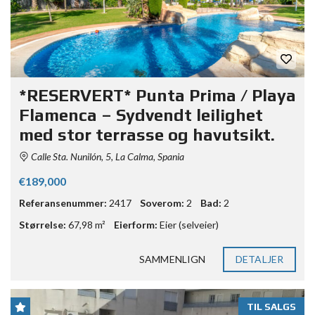
*RESERVERT* Punta Prima / Playa
Flamenca – Sydvendt leilighet
med stor terrasse og havutsikt.
Calle Sta. Nunilón, 5, La Calma, Spania
€189,000
Referansenummer:
2417
Soverom:
2
Bad:
2
Størrelse:
67,98 m²
Eierform:
Eier (selveier)
SAMMENLIGN
DETALJER
TIL SALGS