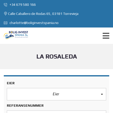
+34 679 580 166
Calle Caballero de Rodas 65, 03181 Torrevieja
charlotte@boliginvestspania.no
LA ROSALEDA
EIER
Eier
REFERANSENUMMER