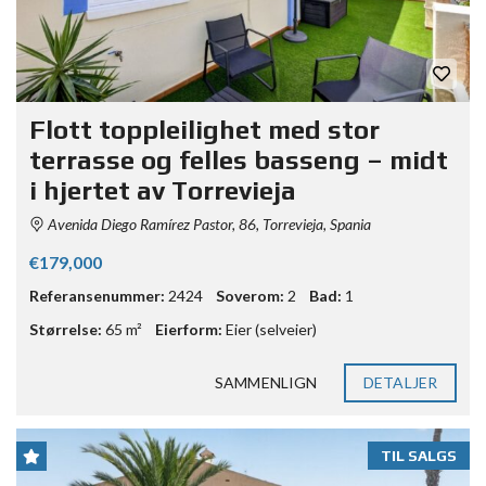
Flott toppleilighet med stor
terrasse og felles basseng – midt
i hjertet av Torrevieja
Avenida Diego Ramírez Pastor, 86, Torrevieja, Spania
€179,000
Referansenummer:
2424
Soverom:
2
Bad:
1
Størrelse:
65 m²
Eierform:
Eier (selveier)
SAMMENLIGN
DETALJER
TIL SALGS