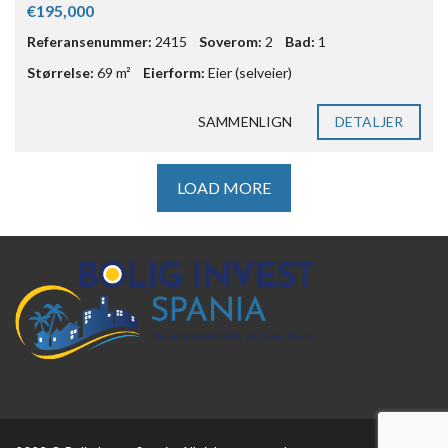
€195,000
Referansenummer:
2415
Soverom:
2
Bad:
1
Størrelse:
69 m²
Eierform:
Eier (selveier)
SAMMENLIGN
DETALJER
LOAD MORE