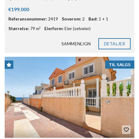
€199,000
Referansenummer:
2419
Soverom:
2
Bad:
1 + 1
Størrelse:
79 m²
Eierform:
Eier (selveier)
SAMMENLIGN
DETALJER
TIL SALGS