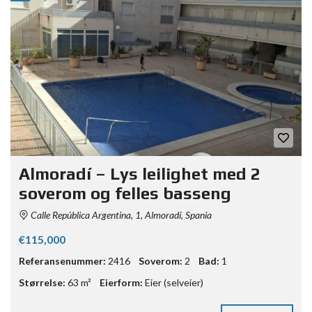
Almoradí – Lys leilighet med 2
soverom og felles basseng
Calle República Argentina, 1, Almoradí, Spania
€115,000
Referansenummer:
2416
Soverom:
2
Bad:
1
Størrelse:
63 m²
Eierform:
Eier (selveier)