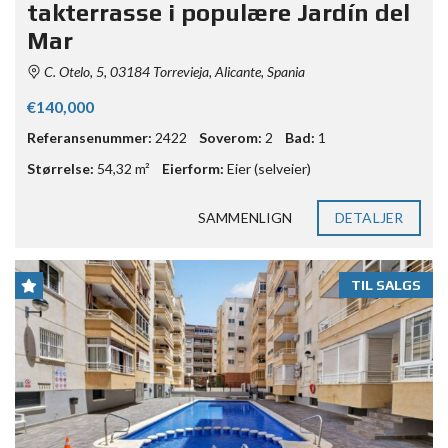
takterrasse i populære Jardín del
Mar
C. Otelo, 5, 03184 Torrevieja, Alicante, Spania
€140,000
Referansenummer:
2422
Soverom:
2
Bad:
1
Størrelse:
54,32 m²
Eierform:
Eier (selveier)
SAMMENLIGN
DETALJER
TIL SALGS