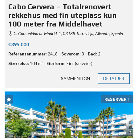
Cabo Cervera – Totalrenovert
rekkehus med fin uteplass kun
100 meter fra Middelhavet
C. Comunidad de Madrid, 1, 03188 Torrevieja, Alicante, Spania
€395,000
Referansenummer:
2418
Soverom:
3
Bad:
2
Størrelse:
104 m²
Eierform:
Eier (selveier)
SAMMENLIGN
DETALJER
RESERVERT