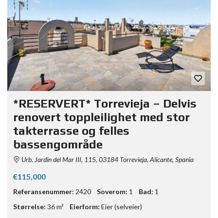
*RESERVERT* Torrevieja – Delvis
renovert toppleilighet med stor
takterrasse og felles
bassengområde
Urb. Jardin del Mar III, 115, 03184 Torrevieja, Alicante, Spania
€115,000
Referansenummer:
2420
Soverom:
1
Bad:
1
Størrelse:
36 m²
Eierform:
Eier (selveier)