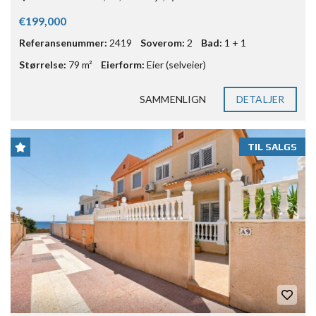
€199,000
Referansenummer:
2419
Soverom:
2
Bad:
1 + 1
Størrelse:
79 m²
Eierform:
Eier (selveier)
SAMMENLIGN
DETALJER
TIL SALGS