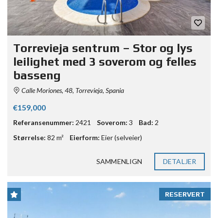
Torrevieja sentrum – Stor og lys
leilighet med 3 soverom og felles
basseng
Calle Moriones, 48, Torrevieja, Spania
€159,000
Referansenummer:
2421
Soverom:
3
Bad:
2
Størrelse:
82 m²
Eierform:
Eier (selveier)
SAMMENLIGN
DETALJER
RESERVERT