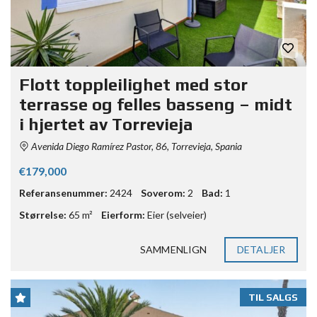
Flott toppleilighet med stor
terrasse og felles basseng – midt
i hjertet av Torrevieja
Avenida Diego Ramírez Pastor, 86, Torrevieja, Spania
€179,000
Referansenummer:
2424
Soverom:
2
Bad:
1
Størrelse:
65 m²
Eierform:
Eier (selveier)
SAMMENLIGN
DETALJER
TIL SALGS