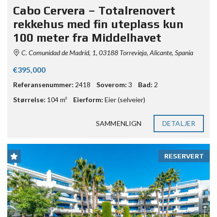
Cabo Cervera – Totalrenovert
rekkehus med fin uteplass kun
100 meter fra Middelhavet
C. Comunidad de Madrid, 1, 03188 Torrevieja, Alicante, Spania
€395,000
Referansenummer:
2418
Soverom:
3
Bad:
2
Størrelse:
104 m²
Eierform:
Eier (selveier)
SAMMENLIGN
DETALJER
RESERVERT