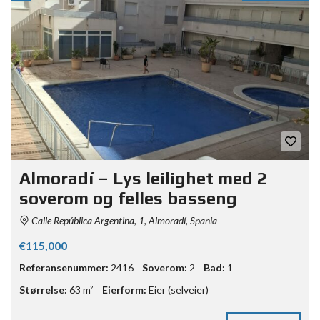
Almoradí – Lys leilighet med 2
soverom og felles basseng
Calle República Argentina, 1, Almoradí, Spania
€115,000
Referansenummer:
2416
Soverom:
2
Bad:
1
Størrelse:
63 m²
Eierform:
Eier (selveier)