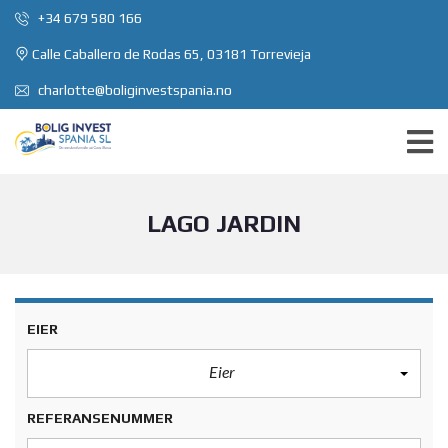
+34 679 580 166
Calle Caballero de Rodas 65, 03181 Torrevieja
charlotte@boliginvestspania.no
LAGO JARDIN
EIER
Eier
REFERANSENUMMER