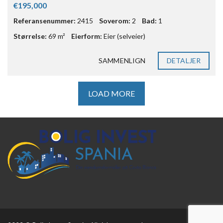
€195,000
Referansenummer:
2415
Soverom:
2
Bad:
1
Størrelse:
69 m²
Eierform:
Eier (selveier)
SAMMENLIGN
DETALJER
LOAD MORE