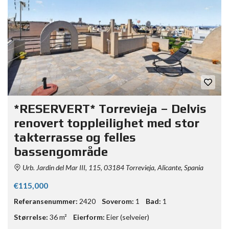
*RESERVERT* Torrevieja – Delvis
renovert toppleilighet med stor
takterrasse og felles
bassengområde
Urb. Jardin del Mar III, 115, 03184 Torrevieja, Alicante, Spania
€115,000
Referansenummer:
2420
Soverom:
1
Bad:
1
Størrelse:
36 m²
Eierform:
Eier (selveier)