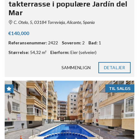
takterrasse i populære Jardín del
Mar
C. Otelo, 5, 03184 Torrevieja, Alicante, Spania
€140,000
Referansenummer:
2422
Soverom:
2
Bad:
1
Størrelse:
54,32 m²
Eierform:
Eier (selveier)
SAMMENLIGN
DETALJER
TIL SALGS