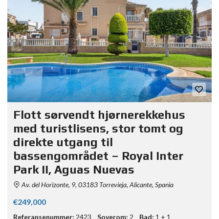
Flott sørvendt hjørnerekkehus
med turistlisens, stor tomt og
direkte utgang til
bassengområdet – Royal Inter
Park II, Aguas Nuevas
Av. del Horizonte, 9, 03183 Torrevieja, Alicante, Spania
€249,000
Referansenummer:
2423
Soverom:
2
Bad:
1 + 1