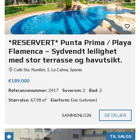
*RESERVERT* Punta Prima / Playa
Flamenca – Sydvendt leilighet
med stor terrasse og havutsikt.
Calle Sta. Nunilón, 5, La Calma, Spania
€189,000
Referansenummer:
2417
Soverom:
2
Bad:
2
Størrelse:
67,98 m²
Eierform:
Eier (selveier)
SAMMENLIGN
DETALJER
TIL SALGS