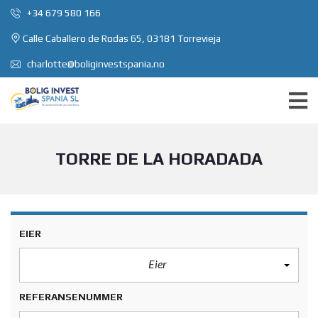
+34 679 580 166
Calle Caballero de Rodas 65, 03181 Torrevieja
charlotte@boliginvestspania.no
TORRE DE LA HORADADA
EIER
Eier
REFERANSENUMMER