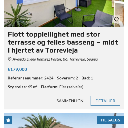
Flott toppleilighet med stor
terrasse og felles basseng – midt
i hjertet av Torrevieja
Avenida Diego Ramírez Pastor, 86, Torrevieja, Spania
€179,000
Referansenummer:
2424
Soverom:
2
Bad:
1
Størrelse:
65 m²
Eierform:
Eier (selveier)
SAMMENLIGN
DETALJER
TIL SALGS