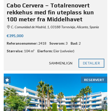
Cabo Cervera – Totalrenovert
rekkehus med fin uteplass kun
100 meter fra Middelhavet
C. Comunidad de Madrid, 1, 03188 Torrevieja, Alicante, Spania
€395,000
Referansenummer:
2418
Soverom:
3
Bad:
2
Størrelse:
104 m²
Eierform:
Eier (selveier)
SAMMENLIGN
DETALJER
RESERVERT