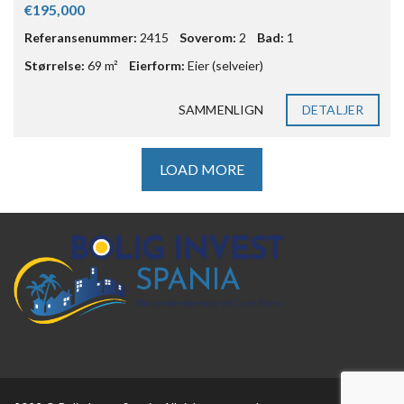
€195,000
Referansenummer:
2415
Soverom:
2
Bad:
1
Størrelse:
69 m²
Eierform:
Eier (selveier)
SAMMENLIGN
DETALJER
LOAD MORE