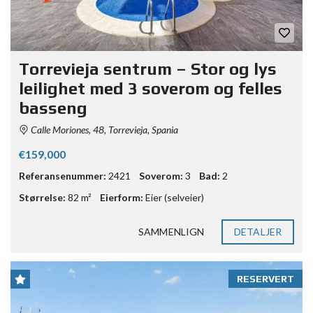
Torrevieja sentrum – Stor og lys
leilighet med 3 soverom og felles
basseng
Calle Moriones, 48, Torrevieja, Spania
€159,000
Referansenummer:
2421
Soverom:
3
Bad:
2
Størrelse:
82 m²
Eierform:
Eier (selveier)
SAMMENLIGN
DETALJER
RESERVERT