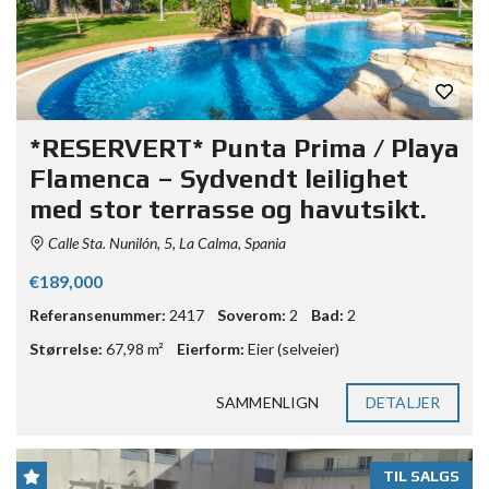
*RESERVERT* Punta Prima / Playa
Flamenca – Sydvendt leilighet
med stor terrasse og havutsikt.
Calle Sta. Nunilón, 5, La Calma, Spania
€189,000
Referansenummer:
2417
Soverom:
2
Bad:
2
Størrelse:
67,98 m²
Eierform:
Eier (selveier)
SAMMENLIGN
DETALJER
TIL SALGS