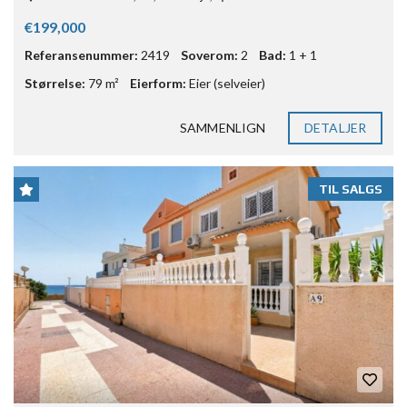
€199,000
Referansenummer:
2419
Soverom:
2
Bad:
1 + 1
Størrelse:
79 m²
Eierform:
Eier (selveier)
SAMMENLIGN
DETALJER
TIL SALGS