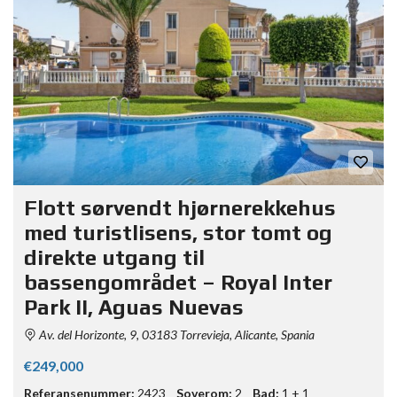
Flott sørvendt hjørnerekkehus
med turistlisens, stor tomt og
direkte utgang til
bassengområdet – Royal Inter
Park II, Aguas Nuevas
Av. del Horizonte, 9, 03183 Torrevieja, Alicante, Spania
€249,000
Referansenummer:
2423
Soverom:
2
Bad:
1 + 1