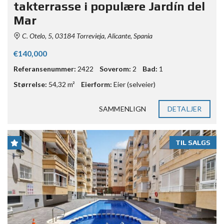
takterrasse i populære Jardín del
Mar
C. Otelo, 5, 03184 Torrevieja, Alicante, Spania
€140,000
Referansenummer:
2422
Soverom:
2
Bad:
1
Størrelse:
54,32 m²
Eierform:
Eier (selveier)
SAMMENLIGN
DETALJER
TIL SALGS