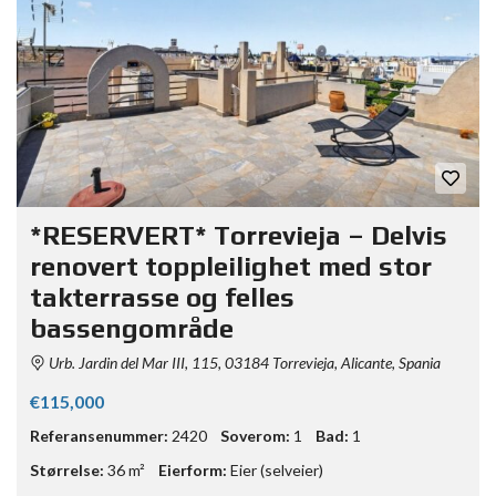
*RESERVERT* Torrevieja – Delvis
renovert toppleilighet med stor
takterrasse og felles
bassengområde
Urb. Jardin del Mar III, 115, 03184 Torrevieja, Alicante, Spania
€115,000
Referansenummer:
2420
Soverom:
1
Bad:
1
Størrelse:
36 m²
Eierform:
Eier (selveier)