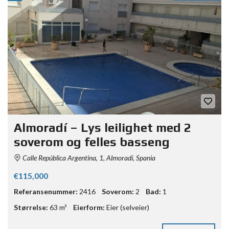
Almoradí – Lys leilighet med 2
soverom og felles basseng
Calle República Argentina, 1, Almoradí, Spania
€115,000
Referansenummer:
2416
Soverom:
2
Bad:
1
Størrelse:
63 m²
Eierform:
Eier (selveier)